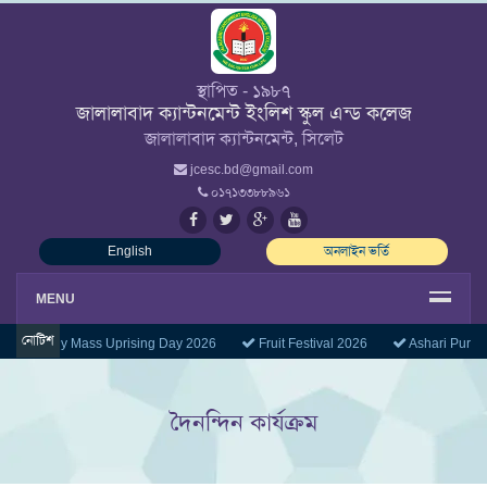
স্থাপিত - ১৯৮৭
জালালাবাদ ক্যান্টনমেন্ট ইংলিশ স্কুল এন্ড কলেজ
জালালাবাদ ক্যান্টনমেন্ট, সিলেট
jcesc.bd@gmail.com
০১৭১৩৩৮৮৯৬১
English
অনলাইন ভর্তি
MENU
নোটিশ
July Mass Uprising Day 2026
Fruit Festival 2026
Ashari Purni
দৈনন্দিন কার্যক্রম