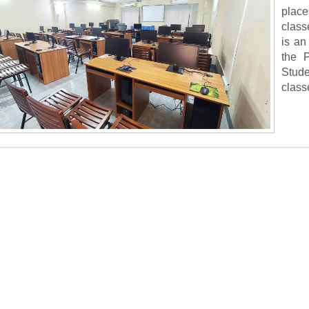
plac
class
is an
the 
Stude
class