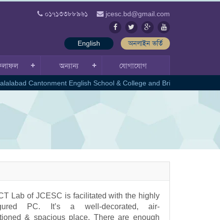
০১৭১৩৩৮৮৯৬১
jcesc.bd@gmail.com
English
অনলাইন ভর্তি
ফলাফল
অন্যান্য
যোগাযোগ
lalabad Cantonment English School & College and British Council
CT Lab of JCESC is facilitated with the highly
igured PC. It’s a well-decorated, air-
tioned & spacious place. There are enough