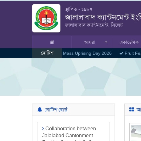
স্থাপিত - ১৯৮৭
জালালাবাদ ক্যান্টনমেন্ট ইং
জালালাবাদ ক্যান্টনমেন্ট, সিলেট
আমরা
একাডেমিক
নোটিশ
July Mass Uprising Day 2026
Fruit Fes
নোটিশ বোর্ড
আইস
Collaboration between
Jalalabad Cantonment