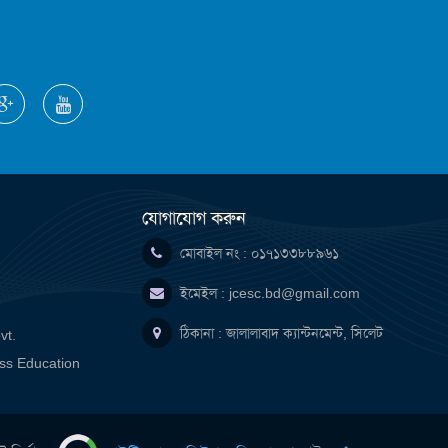
যোগাযোগ করুন
মোবাইল নং : ০১৭১৩৩৮৮৯৬১
ইমেইল :
jcesc.bd@gmail.com
ঠিকানা : জালালাবাদ ক্যান্টনমেন্ট, সিলেট
vt.
ss Education