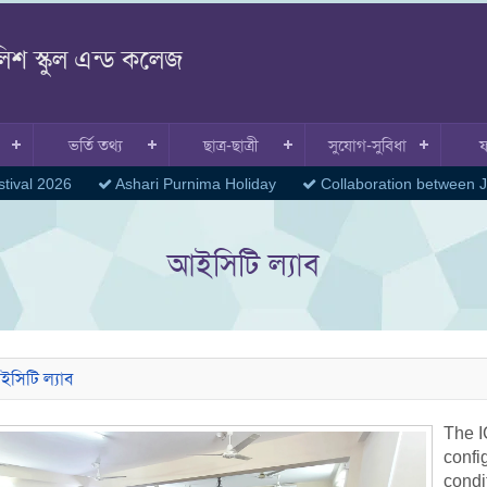
লিশ স্কুল এন্ড কলেজ
ভর্তি তথ্য
ছাত্র-ছাত্রী
সুযোগ-সুবিধা
tival 2026
Ashari Purnima Holiday
Collaboration between Ja
আইসিটি ল্যাব
িটি ল্যাব
The I
conf
condi