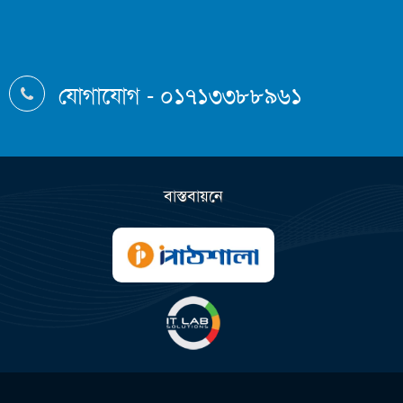
যোগাযোগ - ০১৭১৩৩৮৮৯৬১
বাস্তবায়নে