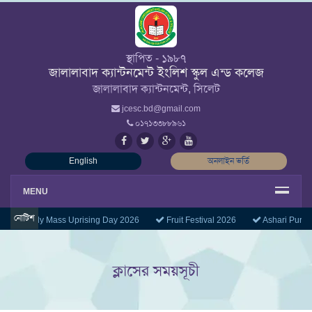
স্থাপিত - ১৯৮৭
জালালাবাদ ক্যান্টনমেন্ট ইংলিশ স্কুল এন্ড কলেজ
জালালাবাদ ক্যান্টনমেন্ট, সিলেট
jcesc.bd@gmail.com
০১৭১৩৩৮৮৯৬১
English
অনলাইন ভর্তি
MENU
নোটিশ
July Mass Uprising Day 2026
Fruit Festival 2026
Ashari Purni
ক্লাসের সময়সূচী