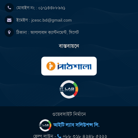
মোবাইল নং : ০১৭১৩৩৮৮৯৬১
ইমেইল :
jcesc.bd@gmail.com
ঠিকানা : জালালাবাদ ক্যান্টনমেন্ট, সিলেট
বাস্তবায়নে
ওয়েবসাইট নির্মানে
আইটি ল্যাব সলিউশন্স লি.
হেল্প লাইন -
+৮৮ ০১৮ ৪২৪৮ ৫২২২