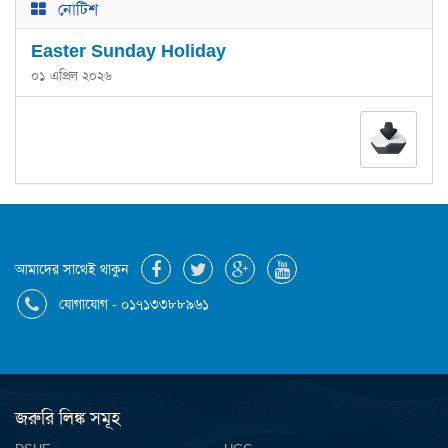
নোটিশ
Easter Sunday Holiday
০১ এপ্রিল ২০২৬
আমাদের সাথেই থাকুন
যোগাযোগ - ০১৭১৩৩৮৮৯৬১
জরুরি লিঙ্ক সমূহ